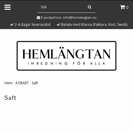
0
E-postadress:
info@hemlangtan.nu
2-4 dagar leveranstid
Betala med Klarna (Faktura, Kort, Swish)
Hem
›
ÄTBART
›
Saft
Saft