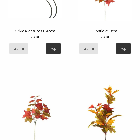
Orkidé vit & rosa 92cm
Höstlöv 53cm
79 kr
29 kr
Läs mer
Köp
Läs mer