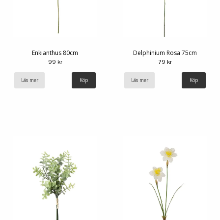
Enkianthus 80cm
Delphinium Rosa 75cm
99 kr
79 kr
Läs mer
Läs mer