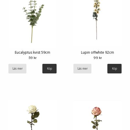
Eucalyptus kvist 59cm
Lupin offwhite 92cm
59 kr
99 kr
Läs mer
Läs mer