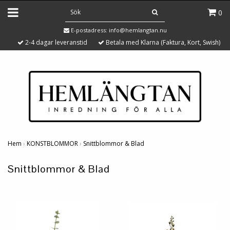
0
E-postadress:
info@hemlangtan.nu
2-4 dagar leveranstid
Betala med Klarna (Faktura, Kort, Swish)
Hem
›
KONSTBLOMMOR
›
Snittblommor & Blad
Snittblommor & Blad