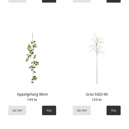
Äppelgirlang 90cm
Gräs 5020-90
149 kr
129 kr
Läs mer
Läs mer