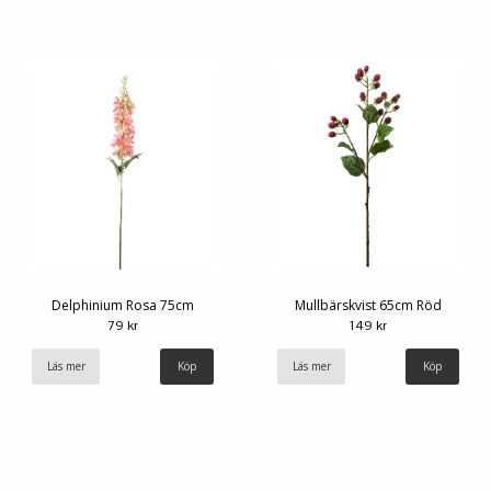
Delphinium Rosa 75cm
Mullbärskvist 65cm Röd
79 kr
149 kr
Läs mer
Läs mer