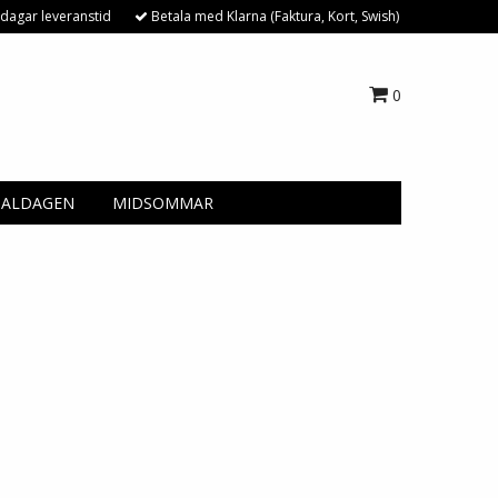
dagar leveranstid
Betala med Klarna (Faktura, Kort, Swish)
0
NALDAGEN
MIDSOMMAR