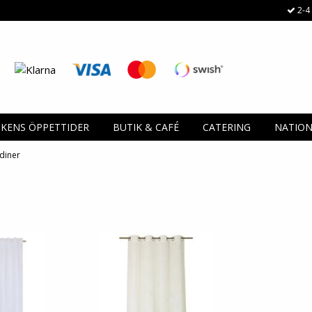
2-4 
IKENS ÖPPETTIDER
BUTIK & CAFÉ
CATERING
NATIO
diner