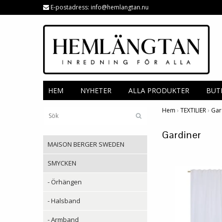
E-postadress:
info@hemlangtan.nu
HEM
NYHETER
ALLA PRODUKTER
BUT
Hem
›
TEXTILIER
›
Gar
Gardiner
MAISON BERGER SWEDEN
SMYCKEN
- Örhängen
- Halsband
- Armband