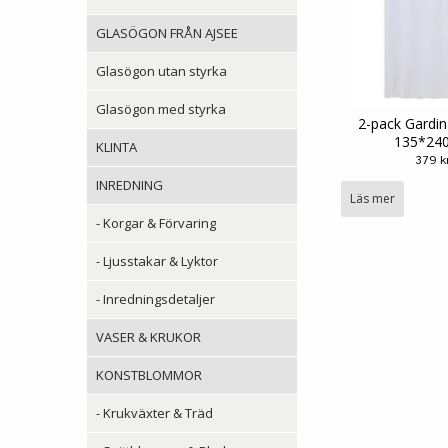
GLASÖGON FRÅN AJSEE
Glasögon utan styrka
Glasögon med styrka
2-pack Gardin
135*24
KLINTA
379 k
INREDNING
Läs mer
- Korgar & Förvaring
- Ljusstakar & Lyktor
- Inredningsdetaljer
VASER & KRUKOR
KONSTBLOMMOR
- Krukväxter & Träd