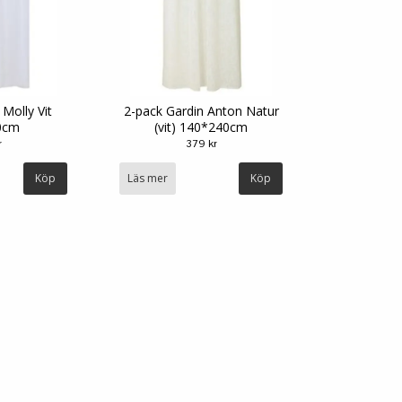
 Molly Vit
2-pack Gardin Anton Natur
0cm
(vit) 140*240cm
r
379 kr
Läs mer