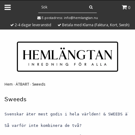
0
E-postadress:
info@hemlangtan.nu
2-4 dagar leveranstid
Betala med Klarna (Faktura, Kort, Swish)
Hem
›
ÄTBART
›
Sweeds
Sweeds
S
venskar äter mest godis i hela världen! & SWEEDS älsk
Så varför inte kombinera de två? 