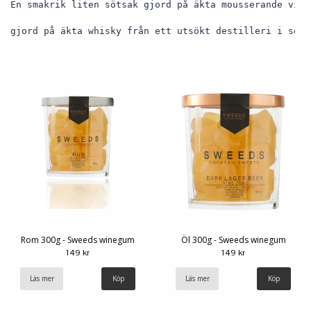
En smakrik liten sötsak gjord på äkta mousserande vin 
gjord på äkta whisky från ett utsökt destilleri i södr
Rom 300g - Sweeds winegum
Öl 300g - Sweeds winegum
149 kr
149 kr
Läs mer
Läs mer