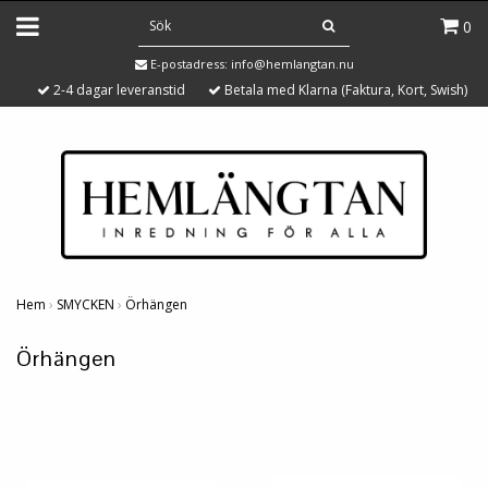
0
E-postadress:
info@hemlangtan.nu
2-4 dagar leveranstid
Betala med Klarna (Faktura, Kort, Swish)
Hem
›
SMYCKEN
›
Örhängen
Örhängen