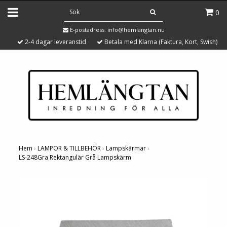
0
E-postadress:
info@hemlangtan.nu
2-4 dagar leveranstid
Betala med Klarna (Faktura, Kort, Swish)
Hem
›
LAMPOR & TILLBEHÖR
›
Lampskärmar
›
LS-248Gra Rektangulär Grå Lampskärm