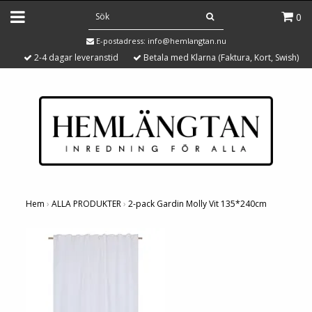
0
E-postadress:
info@hemlangtan.nu
2-4 dagar leveranstid
Betala med Klarna (Faktura, Kort, Swish)
Hem
›
ALLA PRODUKTER
›
2-pack Gardin Molly Vit 135*240cm