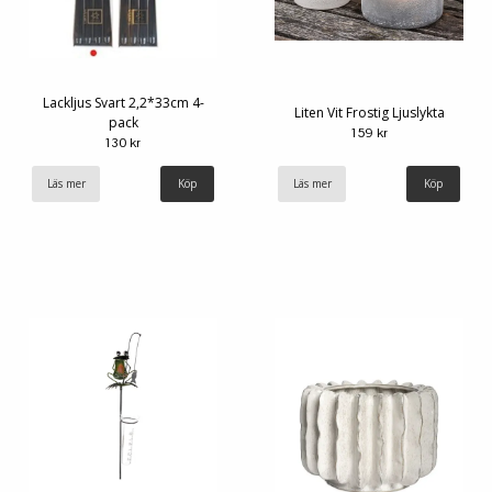
Lackljus Svart 2,2*33cm 4-
Liten Vit Frostig Ljuslykta
pack
159 kr
130 kr
Läs mer
Läs mer