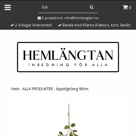
0
E-postadress:
info@hemlangtan.nu
2-4 dagar leveranstid
Betala med Klarna (Faktura, Kort, Swish)
Hem
›
ALLA PRODUKTER
›
Äppelgirlang 90cm