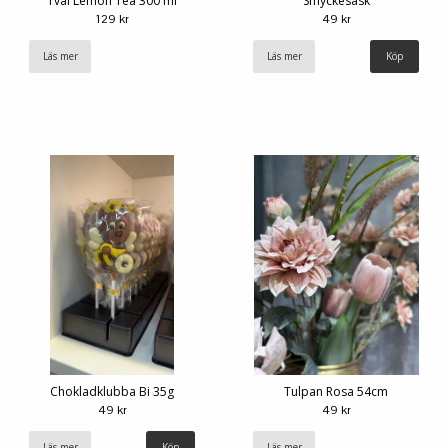
Tvål Lemon Tea 300 ml
Smyckesask
129 kr
49 kr
Läs mer
Läs mer
Köp
Chokladklubba Bi 35g
Tulpan Rosa 54cm
49 kr
49 kr
Läs mer
Läs mer