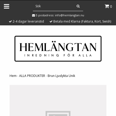
0
E-postadress:
info@hemlangtan.nu
2-4 dagar leveranstid
Betala med Klarna (Faktura, Kort, Swish)
Hem
›
ALLA PRODUKTER
›
Brun Ljuslykta Unik