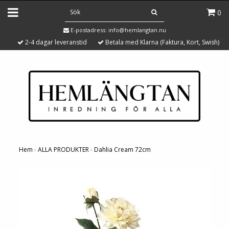
0
E-postadress:
info@hemlangtan.nu
2-4 dagar leveranstid
Betala med Klarna (Faktura, Kort, Swish)
Hem
›
ALLA PRODUKTER
›
Dahlia Cream 72cm