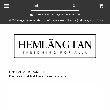
0
E-postadress:
info@hemlangtan.nu
2-4 dagar leveranstid
Betala med Klarna (Faktura, Kort, Swish)
Hem
›
ALLA PRODUKTER
›
Dandelion Fields & Lilia - Presentask Jade