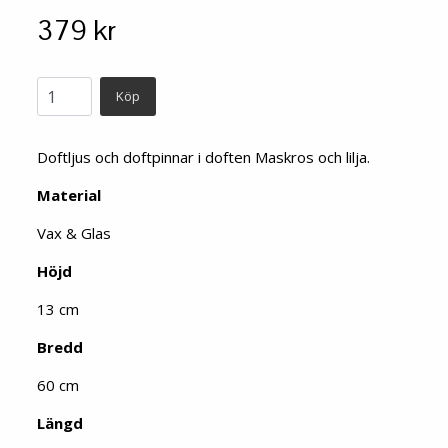
379 kr
Köp
Doftljus och doftpinnar i doften Maskros och lilja.
Material
Vax & Glas
Höjd
13 cm
Bredd
60 cm
Längd