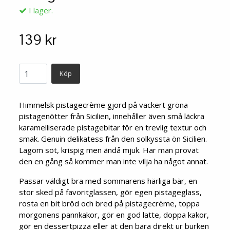
I lager.
139 kr
Köp
Himmelsk pistagecrème gjord på vackert gröna
pistage­nötter från Sicilien, innehåller även små läckra
karamelli­serade pistagebitar för en trevlig textur och
smak. Genuin delikatess från den solkyssta ön Sicilien.
Lagom söt, krispig men ändå mjuk. Har man provat
den en gång så kommer man inte vilja ha något annat.
Passar väldigt bra med sommarens härliga bär, en
stor sked på favoritglassen, gör egen pistageglass,
rosta en bit bröd och bred på pistagecrème, toppa
morgonens pannkakor, gör en god latte, doppa kakor,
gör en dessertpizza eller ät den bara direkt ur burken