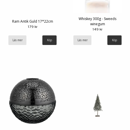
Whiskey 300g - Sweeds
Ram Antik Guld 17*22cm
winegum
179 kr
149 kr
Läs mer
Läs mer