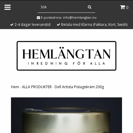
0
E-postadress:
info@hemlangtan.nu
2-4 dagar leveranstid
Betala med Klarna (Faktura, Kort, Swish)
Hem
›
ALLA PRODUKTER
›
Dell Artista Pistagekräm 200g