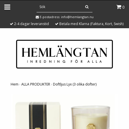
0
E-postadress:
info@hemlangtan.nu
2-4 dagar leveranstid
Betala med Klarna (Faktura, Kort, Swish)
Hem
›
ALLA PRODUKTER
›
Doftljus Lyx (3 olika dofter)