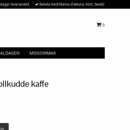
dagar leveranstid
Betala med Klarna (Faktura, Kort, Swish)
0
NALDAGEN
MIDSOMMAR
ollkudde kaffe
öp