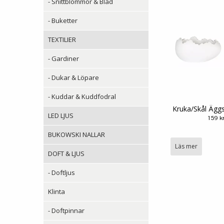
- Snittblommor & Blad
- Buketter
TEXTILIER
- Gardiner
- Dukar & Löpare
- Kuddar & Kuddfodral
Kruka/Skål Äggs
LED LJUS
159 k
BUKOWSKI NALLAR
Läs mer
DOFT & LJUS
- Doftljus
Klinta
- Doftpinnar