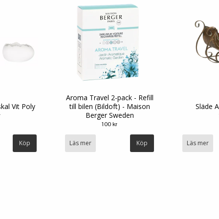
Aroma Travel 2-pack - Refill
kal Vit Poly
till bilen (Bildoft) - Maison
Släde A
Berger Sweden
r
100 kr
Köp
Läs mer
Läs mer