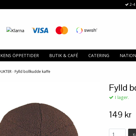
2-4 
IKENS ÖPPETTIDER
BUTIK & CAFÉ
CATERING
NATIO
DUKTER
›
Fylld bollkudde kaffe
Fylld b
I lager.
149 kr
K