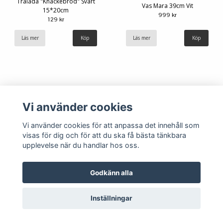
Trälåda "Knäckebröd" Svart
Vas Mara 39cm Vit
15*20cm
999 kr
129 kr
Läs mer
Läs mer
Vi använder cookies
Vi använder cookies för att anpassa det innehåll som
visas för dig och för att du ska få bästa tänkbara
upplevelse när du handlar hos oss.
Köpvillkor
Kontakt
Godkänn alla
Inställningar
© Copyright 2026 Hemlängtan
Powered by Quickbutik