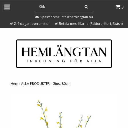
0
E-postadress:
info@hemlangtan.nu
2-4 dagar leveranstid
Betala med Klarna (Faktura, Kort, Swish)
Hem
›
ALLA PRODUKTER
›
Ginst 80cm