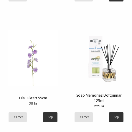
Soap Memories Doftpinnar
Lila Luktärt 55cm
125ml
39 kr
229 kr
Läs mer
Läs mer