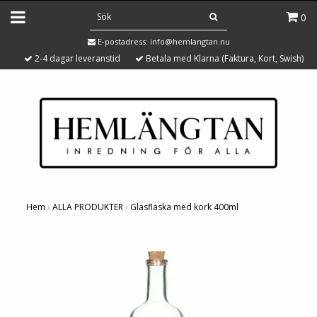
0
E-postadress:
info@hemlangtan.nu
2-4 dagar leveranstid
Betala med Klarna (Faktura, Kort, Swish)
Hem
›
ALLA PRODUKTER
›
Glasflaska med kork 400ml