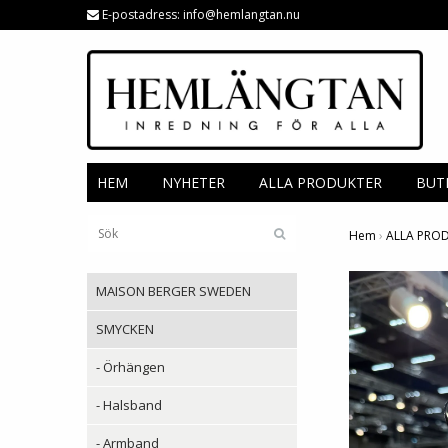
E-postadress:
info@hemlangtan.nu
HEM
NYHETER
ALLA PRODUKTER
BUT
Hem
›
ALLA PRO
MAISON BERGER SWEDEN
SMYCKEN
- Örhängen
- Halsband
- Armband