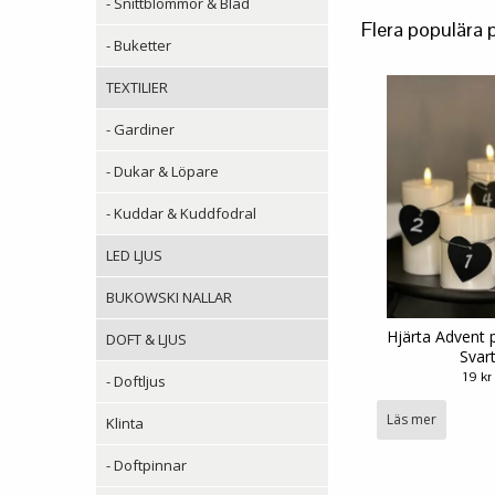
- Snittblommor & Blad
Flera populära 
- Buketter
TEXTILIER
- Gardiner
- Dukar & Löpare
- Kuddar & Kuddfodral
LED LJUS
BUKOWSKI NALLAR
Hjärta Advent 
DOFT & LJUS
Svar
19 kr
- Doftljus
Läs mer
Klinta
- Doftpinnar