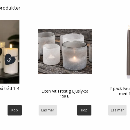
produkter
på tråd 1-4
2-pack Bru
Liten Vit Frostig Ljuslykta
t
med fj
159 kr
Läs mer
Läs mer