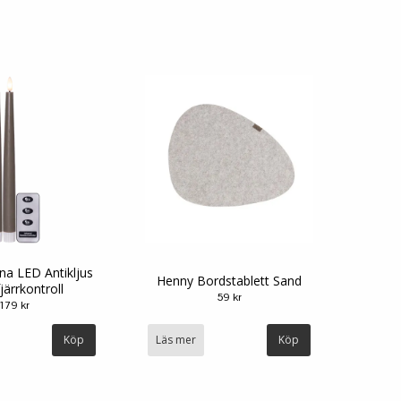
na LED Antikljus
Henny Bordstablett Sand
ärrkontroll
59 kr
179 kr
Läs mer