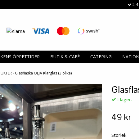
2-4 
IKENS ÖPPETTIDER
BUTIK & CAFÉ
CATERING
NATIO
DUKTER
›
Glasflaska OLJA Klarglas (3 olika)
Glasfla
I lager.
49 kr
Storlek