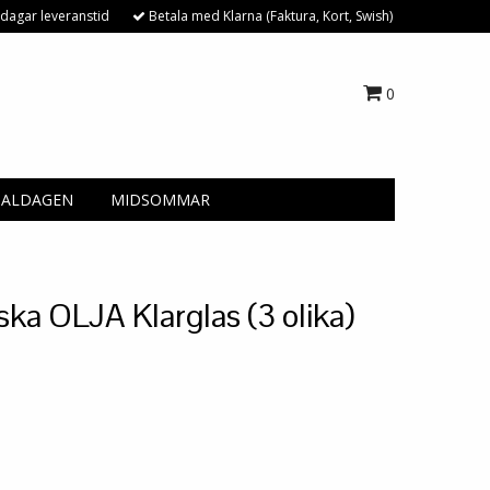
dagar leveranstid
Betala med Klarna (Faktura, Kort, Swish)
0
NALDAGEN
MIDSOMMAR
ska OLJA Klarglas (3 olika)