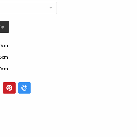
öp
20cm
25cm
30cm