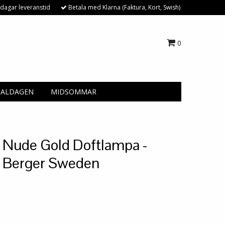
dagar leveranstid
Betala med Klarna (Faktura, Kort, Swish)
0
NALDAGEN
MIDSOMMAR
y Nude Gold Doftlampa -
 Berger Sweden