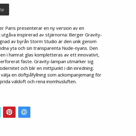
öp
r Paris presenterar en ny version av en
 utgåva inspirerad av stjärnorna: Berger Gravity-
gnad av byrån Storm Studio är den unik genom
ndna yta och sin transparenta Nude-nyans. Den
en i hamrat glas kompletteras av ett innovativt,
perforerat fäste. Gravity-lampan utmärker sig
ernitet och blir en mittpunkt i din inredning.
 välja en doftpåfyllning som ackompanjemang för
prida väldoft och rena inomhusluften.