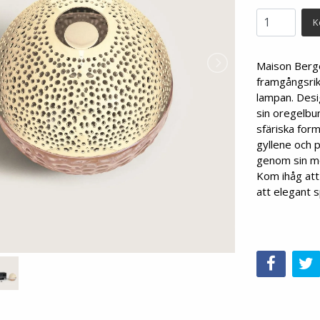
K
Maison Berge
framgångsrik
lampan. Desi
sin oregelbu
sfäriska form
gyllene och 
genom sin mod
Kom ihåg att
att elegant s