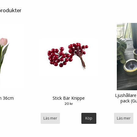
produkter
Ljushållare
n 36cm
Stick Bär Knippe
pack (Gul
20 kr
Läs mer
Läs mer