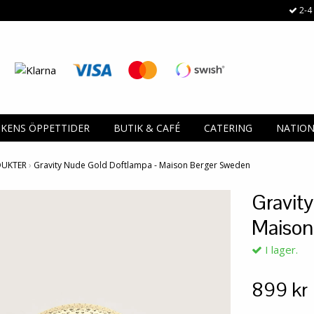
2-4 
IKENS ÖPPETTIDER
BUTIK & CAFÉ
CATERING
NATIO
DUKTER
›
Gravity Nude Gold Doftlampa - Maison Berger Sweden
Gravit
Maison
I lager.
899 kr