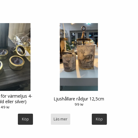
 för värmeljus 4-
Ljushållare rådjur 12,5cm
d eller silver)
99 kr
49 kr
Köp
Läs mer