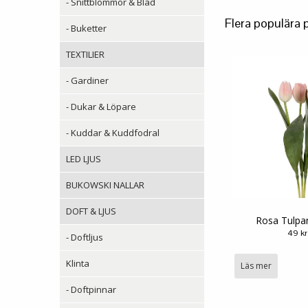
- Snittblommor & Blad
Flera populära 
- Buketter
TEXTILIER
- Gardiner
- Dukar & Löpare
- Kuddar & Kuddfodral
LED LJUS
BUKOWSKI NALLAR
DOFT & LJUS
Rosa Tulpa
49 kr
- Doftljus
Klinta
Läs mer
- Doftpinnar