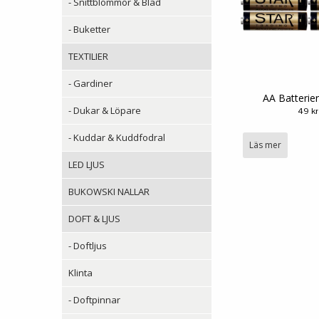
- Snittblommor & Blad
- Buketter
TEXTILIER
- Gardiner
AA Batterie
- Dukar & Löpare
49 kr
- Kuddar & Kuddfodral
Läs mer
LED LJUS
BUKOWSKI NALLAR
DOFT & LJUS
- Doftljus
Klinta
- Doftpinnar