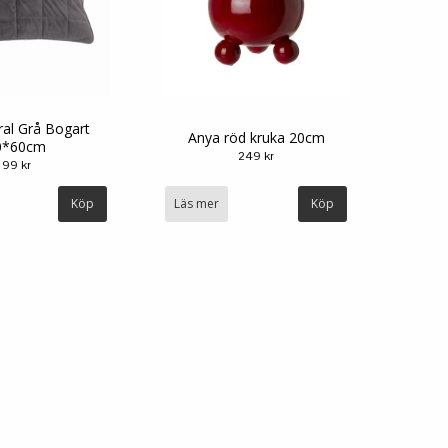
al Grå Bogart
Anya röd kruka 20cm
0*60cm
249 kr
99 kr
Läs mer