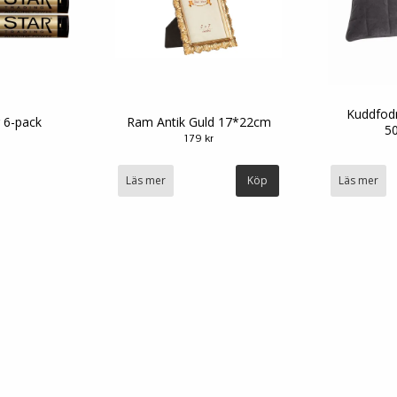
Kuddfodr
r 6-pack
Ram Antik Guld 17*22cm
5
179 kr
Läs mer
Läs mer