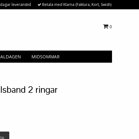
dagar leveranstid
Betala med Klarna (Faktura, Kort, Swish)
0
NALDAGEN
MIDSOMMAR
lsband 2 ringar
öp