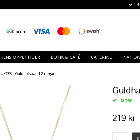
2-4 
IKENS ÖPPETTIDER
BUTIK & CAFÉ
CATERING
NATIO
DUKTER
›
Guldhalsband 2 ringar
Guldha
I lager.
219 kr
K