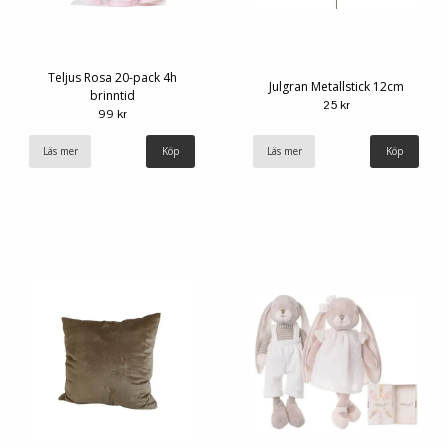
Teljus Rosa 20-pack 4h
Julgran Metallstick 12cm
brinntid
25 kr
99 kr
Läs mer
Läs mer