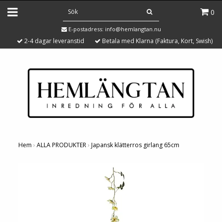
0
E-postadress:
info@hemlangtan.nu
2-4 dagar leveranstid
Betala med Klarna (Faktura, Kort, Swish)
Hem
›
ALLA PRODUKTER
›
Japansk klätterros girlang 65cm