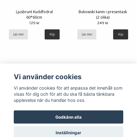
Ljusbrunt Kuddfodral
Bukowski kanin i presentask
60*60cm
(2 olika)
129 kr
249 kr
Läs mer
Läs mer
Köp
Vi använder cookies
Vi använder cookies för att anpassa det innehåll som
visas för dig och för att du ska få bästa tänkbara
upplevelse när du handlar hos oss.
Köpvillkor
Kontakt
Godkänn alla
Inställningar
© Copyright 2026 Hemlängtan