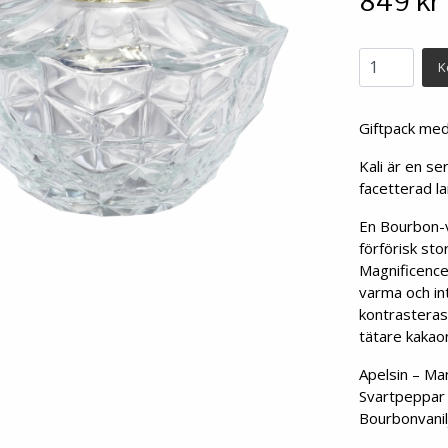
849 kr
K
Giftpack med
Kali är en se
facetterad l
En Bourbon-va
förförisk sto
Magnificence
varma och in
kontrasteras
tätare kakao
Apelsin – M
Svartpeppar
Bourbonvanilj