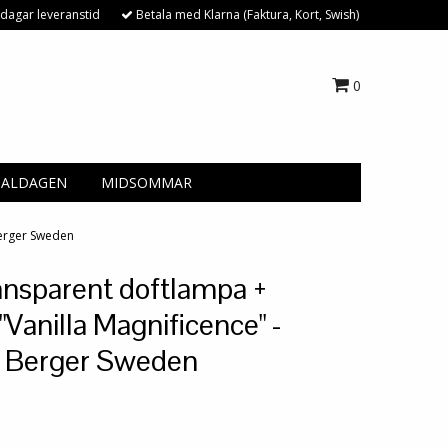
dagar leveranstid
Betala med Klarna (Faktura, Kort, Swish)
0
NALDAGEN
MIDSOMMAR
Berger Sweden
ansparent doftlampa +
"Vanilla Magnificence" -
 Berger Sweden