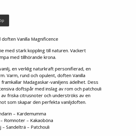
öp
 doften Vanilla Magnificence
rie med stark koppling till naturen. Vackert
ampa med tillhörande krona.
nilj, en verklig naturkraft personifierad, en
rm. Varm, rund och opulent, doften Vanilla
 framkallar Madagaskar-vaniljens ädelhet. Dess
tensiva doftspår med inslag av rom och patchouli
 av friska citrusnoter och underströks av en
not som skapar den perfekta vaniljdoften.
andarin – Kardemumma
 – Romnoter – Kakaoböna
 – Sandelträ – Patchouli