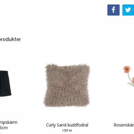
produkter
ampskärm
Curly Sand kuddfodral
Rosenskär
16cm
159 kr
r