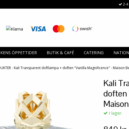
2-4 
IKENS ÖPPETTIDER
BUTIK & CAFÉ
CATERING
NATIO
DUKTER
›
Kali Transparent doftlampa + doften "Vanilla Magnificence" - Maison 
Kali Tr
doften 
Maison
I lager.