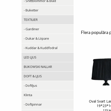
- Snittblommor & Blad
- Buketter
TEXTILIER
- Gardiner
Flera populära 
- Dukar & Löpare
- Kuddar & Kuddfodral
LED LJUS
BUKOWSKI NALLAR
DOFT & LJUS
- Doftljus
Klinta
Oval Svart L
- Doftpinnar
19*23*
139 k