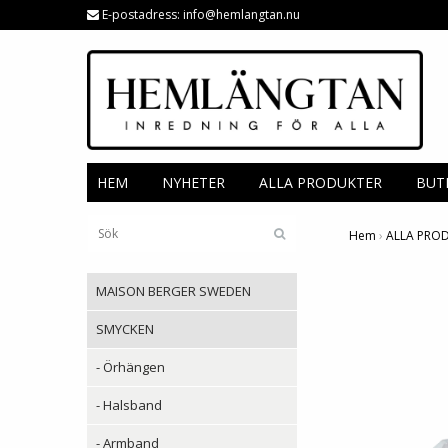
E-postadress:
info@hemlangtan.nu
HEM
NYHETER
ALLA PRODUKTER
BUT
Hem
›
ALLA PRO
MAISON BERGER SWEDEN
SMYCKEN
- Örhängen
- Halsband
- Armband