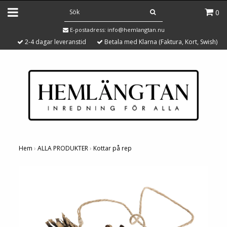
0
E-postadress:
info@hemlangtan.nu
2-4 dagar leveranstid
Betala med Klarna (Faktura, Kort, Swish)
Hem
›
ALLA PRODUKTER
›
Kottar på rep