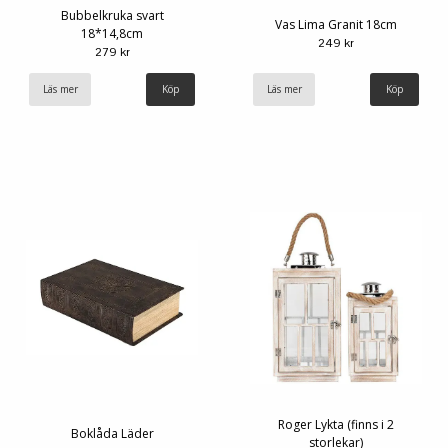
Bubbelkruka svart
Vas Lima Granit 18cm
18*14,8cm
249 kr
279 kr
Läs mer
Läs mer
Roger Lykta (finns i 2
Boklåda Läder
storlekar)