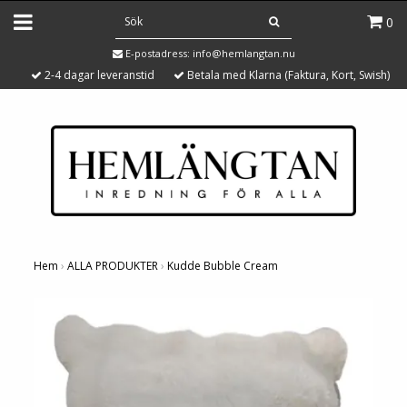
0
E-postadress:
info@hemlangtan.nu
2-4 dagar leveranstid
Betala med Klarna (Faktura, Kort, Swish)
Hem
›
ALLA PRODUKTER
›
Kudde Bubble Cream