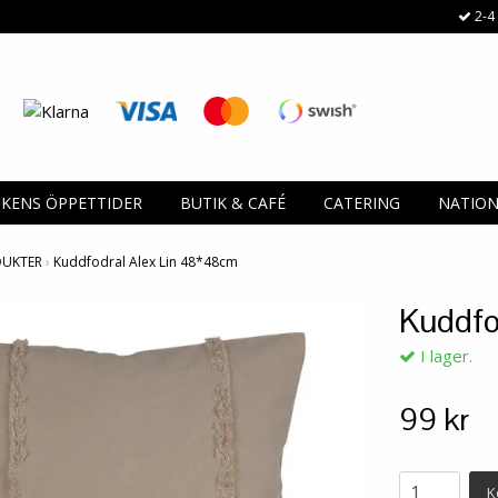
2-4 
IKENS ÖPPETTIDER
BUTIK & CAFÉ
CATERING
NATIO
DUKTER
›
Kuddfodral Alex Lin 48*48cm
Kuddfo
I lager.
99 kr
K