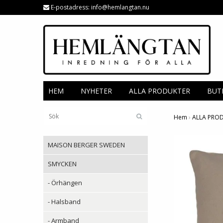
E-postadress:
info@hemlangtan.nu
HEM
NYHETER
ALLA PRODUKTER
BUT
Hem
›
ALLA PRO
MAISON BERGER SWEDEN
SMYCKEN
- Örhängen
- Halsband
- Armband