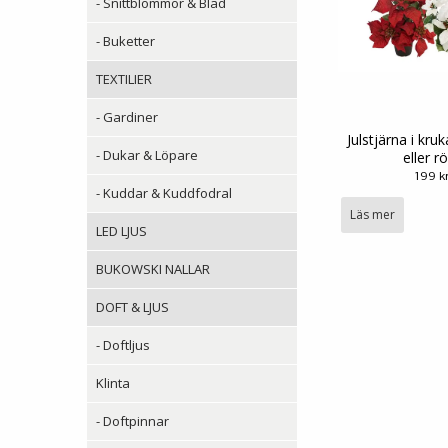
- Snittblommor & Blad
- Buketter
TEXTILIER
- Gardiner
Julstjärna i kru
- Dukar & Löpare
eller r
199 k
- Kuddar & Kuddfodral
Läs mer
LED LJUS
BUKOWSKI NALLAR
DOFT & LJUS
- Doftljus
Klinta
- Doftpinnar