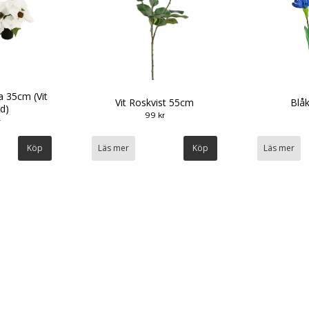
ka 35cm (Vit
Vit Roskvist 55cm
Blåk
öd)
99 kr
r
Köp
Läs mer
Läs mer