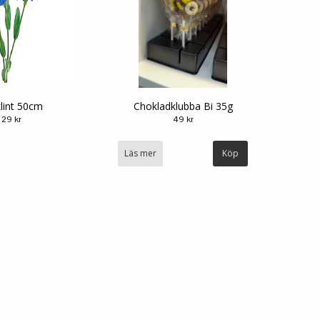
lint 50cm
Chokladklubba Bi 35g
29 kr
49 kr
Läs mer