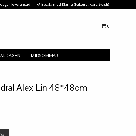
dagar leveranstid
Betala med Klarna (Faktura, Kort, Swish)
0
NALDAGEN
MIDSOMMAR
dral Alex Lin 48*48cm
öp