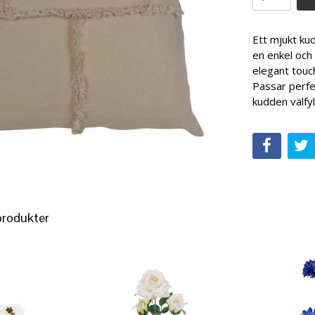
Ett mjukt ku
en enkel och 
elegant tou
Passar perfe
kudden välfyl
produkter