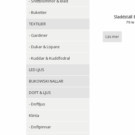
- Snittblommor & Blad
- Buketter
Sladdställ 
79 kr
TEXTILIER
- Gardiner
Läs mer
- Dukar & Löpare
- Kuddar & Kuddfodral
LED LJUS
BUKOWSKI NALLAR
DOFT & LJUS
- Doftljus
Klinta
- Doftpinnar