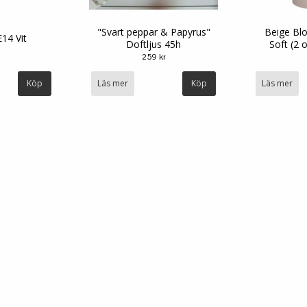
"Svart peppar & Papyrus"
Beige Bl
E14 Vit
Doftljus 45h
Soft (2 o
259 kr
Läs mer
Läs mer