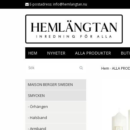
E-postadress:
info@hemlangtan.nu
HEM
NYHETER
ALLA PRODUKTER
BUT
Hem
›
ALLA PRO
MAISON BERGER SWEDEN
SMYCKEN
- Örhängen
- Halsband
- Armband