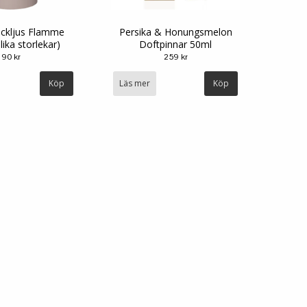
ockljus Flamme
Persika & Honungsmelon
lika storlekar)
Doftpinnar 50ml
90 kr
259 kr
Köp
Läs mer