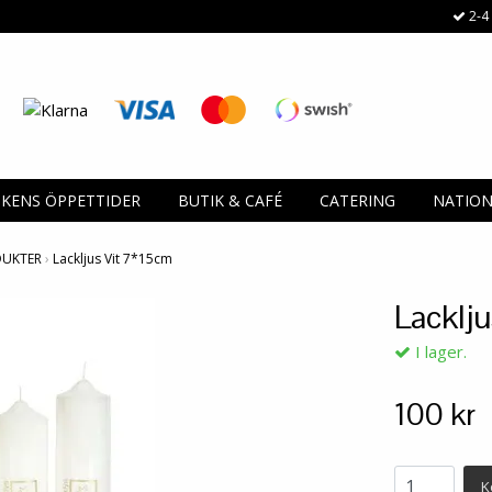
2-4 
IKENS ÖPPETTIDER
BUTIK & CAFÉ
CATERING
NATIO
DUKTER
›
Lackljus Vit 7*15cm
Lacklj
I lager.
100 kr
K