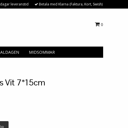
dagar leveranstid
Betala med Klarna (Faktura, Kort, Swish)
0
NALDAGEN
MIDSOMMAR
us Vit 7*15cm
öp