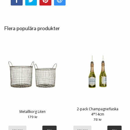
Flera populära produkter
2-pack Champagneflaska
Metallkorg Liten
4*14cm
179 kr
78 kr