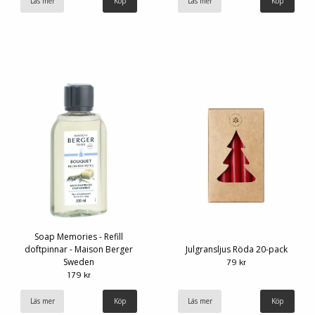
Läs mer
Läs mer
Soap Memories - Refill
doftpinnar - Maison Berger
Julgransljus Röda 20-pack
Sweden
79 kr
179 kr
Läs mer
Läs mer