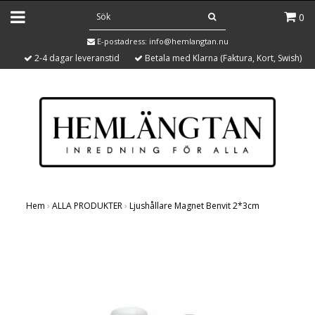
0
E-postadress:
info@hemlangtan.nu
2-4 dagar leveranstid
Betala med Klarna (Faktura, Kort, Swish)
Hem
›
ALLA PRODUKTER
›
Ljushållare Magnet Benvit 2*3cm