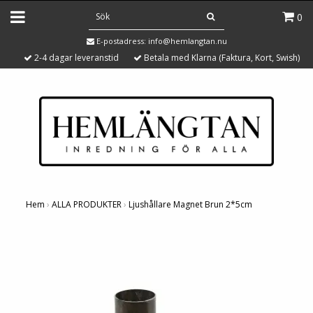
0
E-postadress:
info@hemlangtan.nu
2-4 dagar leveranstid
Betala med Klarna (Faktura, Kort, Swish)
Hem
›
ALLA PRODUKTER
›
Ljushållare Magnet Brun 2*5cm