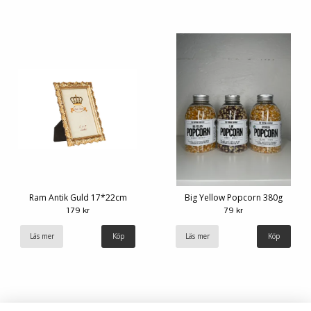
Ram Antik Guld 17*22cm
Big Yellow Popcorn 380g
179 kr
79 kr
Läs mer
Läs mer