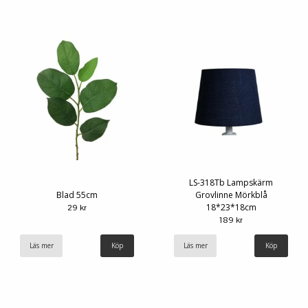
LS-318Tb Lampskärm
Blad 55cm
Grovlinne Mörkblå
18*23*18cm
29 kr
189 kr
Läs mer
Läs mer