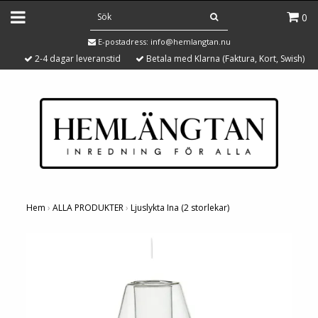
0
E-postadress:
info@hemlangtan.nu
2-4 dagar leveranstid
Betala med Klarna (Faktura, Kort, Swish)
Hem
›
ALLA PRODUKTER
›
Ljuslykta Ina (2 storlekar)