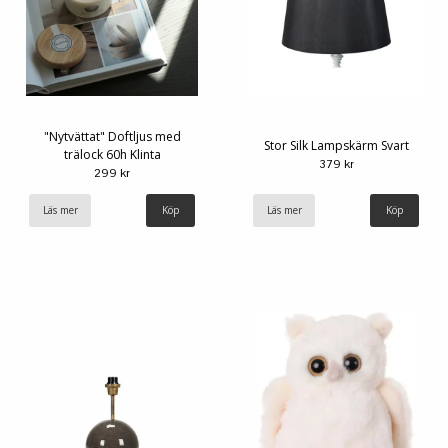
"Nytvättat" Doftljus med
Stor Silk Lampskärm Svart
trälock 60h Klinta
379 kr
299 kr
Läs mer
Läs mer