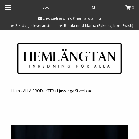
0
E-postadress:
info@hemlangtan.nu
2-4 dagar leveranstid
Betala med Klarna (Faktura, Kort, Swish)
Hem
›
ALLA PRODUKTER
›
Ljusslinga Silverblad