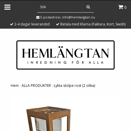
0
E-postadress:
info@hemlangtan.nu
2-4 dagar leveranstid
Betala med Klarna (Faktura, Kort, Swish)
Hem
›
ALLA PRODUKTER
›
Lykta stolpe rost (2 olika)