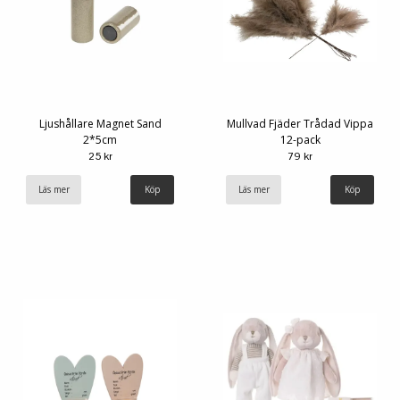
Ljushållare Magnet Sand
Mullvad Fjäder Trådad Vippa
2*5cm
12-pack
25 kr
79 kr
Läs mer
Läs mer