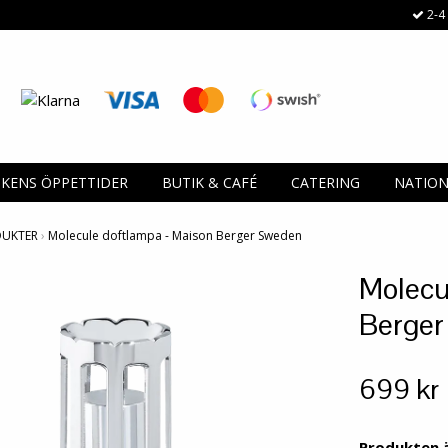
2-4 
IKENS ÖPPETTIDER
BUTIK & CAFÉ
CATERING
NATIO
DUKTER
›
Molecule doftlampa - Maison Berger Sweden
Molecu
Berge
699 kr
Produkten är