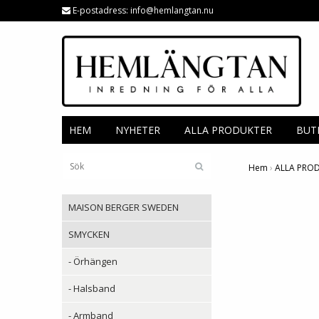
E-postadress:
info@hemlangtan.nu
HEM
NYHETER
ALLA PRODUKTER
BUT
Hem
›
ALLA PRO
MAISON BERGER SWEDEN
SMYCKEN
- Örhängen
- Halsband
- Armband