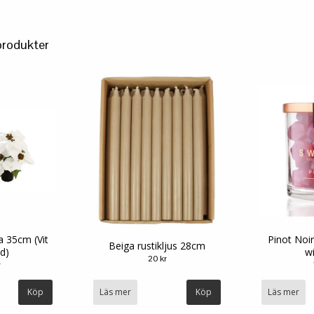
produkter
ka 35cm (Vit
Pinot Noi
Beiga rustikljus 28cm
öd)
w
20 kr
r
Köp
Läs mer
Läs mer