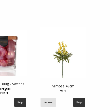
r 300g - Sweeds
Mimosa 48cm
inegum
79 kr
149 kr
Läs mer