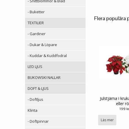
- Snittblommor & Blad
- Buketter
Flera populära 
TEXTILIER
- Gardiner
- Dukar & Löpare
- Kuddar & Kuddfodral
LED LJUS
BUKOWSKI NALLAR
DOFT & LJUS
Julstjärna i kru
- Doftljus
eller r
199 k
Klinta
Läs mer
- Doftpinnar