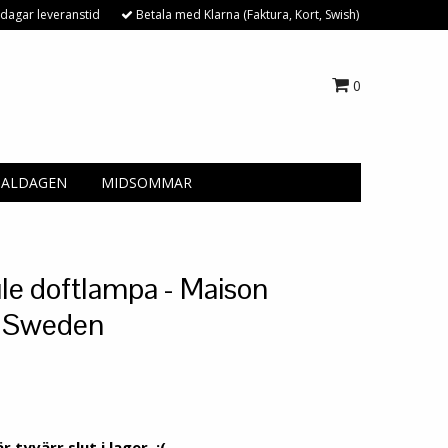
dagar leveranstid
Betala med Klarna (Faktura, Kort, Swish)
0
NALDAGEN
MIDSOMMAR
le doftlampa - Maison
r Sweden
 tyvärr slut i lager. :(