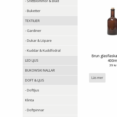
- Snittblommor & Blad
- Buketter
TEXTILIER
- Gardiner
- Dukar & Löpare
- Kuddar & Kuddfodral
Brun glasflask
400m
LED LJUS
39 kr
BUKOWSKI NALLAR
Läs mer
DOFT & LJUS
- Doftljus
Klinta
- Doftpinnar