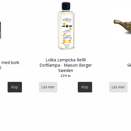
Lolita Lempicka Refill
a med kork
Doftlampa - Maison Berger
Sk
l
Sweden
229 kr
Läs mer
Läs mer