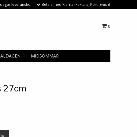
dagar leveranstid
Betala med Klarna (Faktura, Kort, Swish)
0
NALDAGEN
MIDSOMMAR
s 27cm
öp