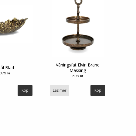
Våningsfat Elvin Bränd
ål Blad
Mässing
379 kr
599 kr
Läs mer