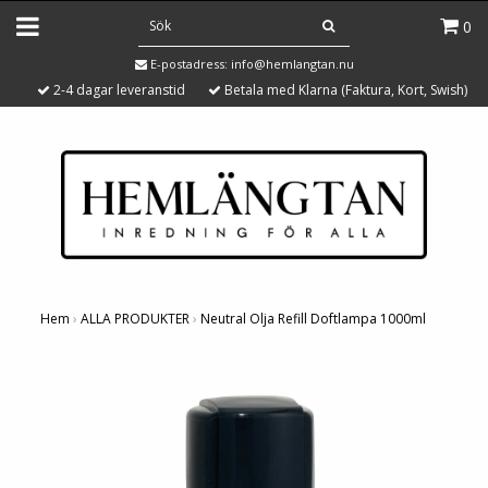
0
E-postadress:
info@hemlangtan.nu
2-4 dagar leveranstid
Betala med Klarna (Faktura, Kort, Swish)
Hem
›
ALLA PRODUKTER
›
Neutral Olja Refill Doftlampa 1000ml