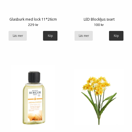
Glasburk med lock 11*26cm
LED Blockljus svart
229 kr
100 kr
Läs mer
Läs mer
Köp