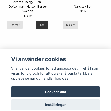
Aroma Energy - Refill
Doftpinnar - Maison Berger
Narciss 43cm
Sweden
89 kr
179 kr
Läs mer
Läs mer
Vi använder cookies
Vi använder cookies för att anpassa det innehåll som
visas för dig och för att du ska få bästa tänkbara
upplevelse när du handlar hos oss.
Köpvillkor
Kontakt
Godkänn alla
Inställningar
© Copyright 2026 Hemlängtan