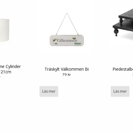
e Cylinder
Träskylt Välkommen Bi
Piedestalb
*21cm
79 kr
r
Läs mer
Läs mer