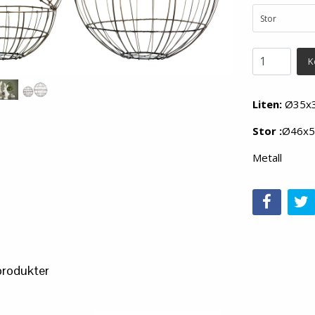
Stor
K
Liten:
Ø35x
Stor :
Ø46x
Metall
produkter