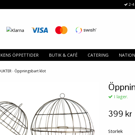
2-4 
IKENS ÖPPETTIDER
BUTIK & CAFÉ
CATERING
NATIO
DUKTER
›
Öppningsbart klot
Öppnin
I lager.
399 kr
Storlek