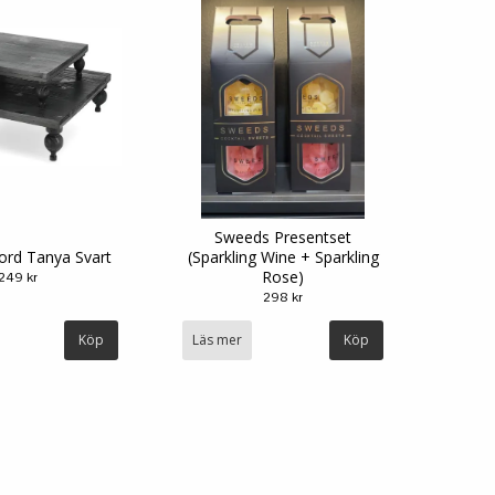
Sweeds Presentset
ord Tanya Svart
(Sparkling Wine + Sparkling
Rose)
249 kr
298 kr
Köp
Läs mer