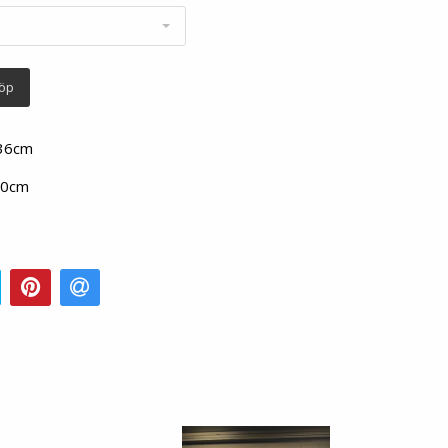
öp
36cm
50cm