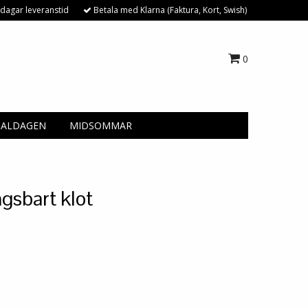
dagar leveranstid
Betala med Klarna (Faktura, Kort, Swish)
0
NALDAGEN
MIDSOMMAR
gsbart klot