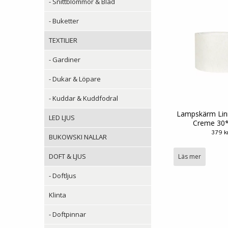
- Snittblommor & Blad
- Buketter
TEXTILIER
- Gardiner
- Dukar & Löpare
- Kuddar & Kuddfodral
Lampskärm Linn
LED LJUS
Creme 30
379 k
BUKOWSKI NALLAR
DOFT & LJUS
Läs mer
- Doftljus
Klinta
- Doftpinnar