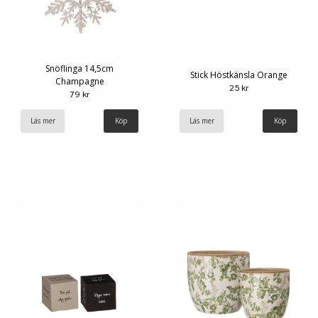
Snöflinga 14,5cm
Stick Höstkänsla Orange
Champagne
25 kr
79 kr
Läs mer
Läs mer