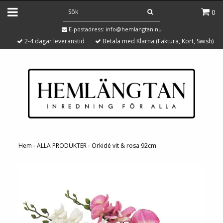
0
E-postadress:
info@hemlangtan.nu
2-4 dagar leveranstid
Betala med Klarna (Faktura, Kort, Swish)
Hem
›
ALLA PRODUKTER
›
Orkidé vit & rosa 92cm