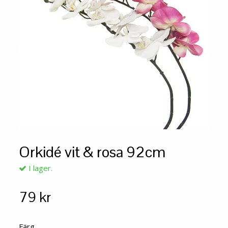
Orkidé vit & rosa 92cm
I lager.
79 kr
Färg