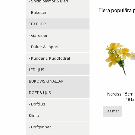
- Snittblommor & Blad
Flera populära 
- Buketter
TEXTILIER
- Gardiner
- Dukar & Löpare
- Kuddar & Kuddfodral
LED LJUS
BUKOWSKI NALLAR
DOFT & LJUS
Narciss 15cm 
18 kr
- Doftljus
Läs mer
Klinta
- Doftpinnar