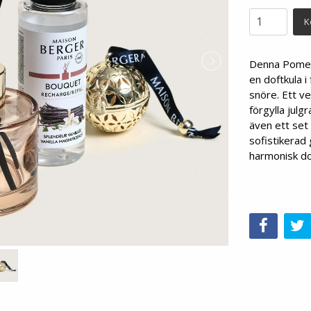
K
Denna Pomeli
en doftkula 
snöre. Ett ve
förgylla julg
även ett set
sofistikerad 
harmonisk do