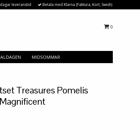
dagar leveranstid
Betala med Klarna (Faktura, Kort, Swish)
0
NALDAGEN
MIDSOMMAR
tset Treasures Pomelis
 Magnificent