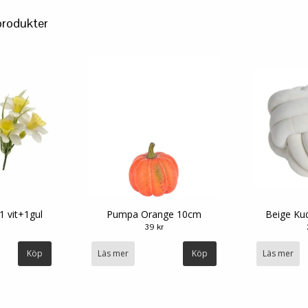
produkter
1 vit+1gul
Pumpa Orange 10cm
Beige Ku
39 kr
Läs mer
Läs mer