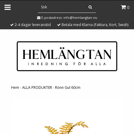
0
E-postadress:
info@hemlangtan.nu
2-4 dagar leveranstid
Betala med Klarna (Faktura, Kort, Swish)
Hem
›
ALLA PRODUKTER
›
Rönn Gul 60cm