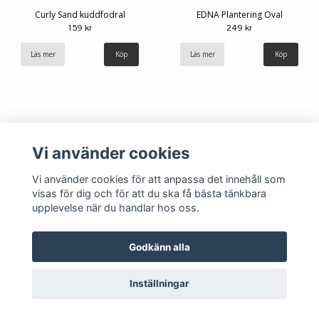
Curly Sand kuddfodral
EDNA Plantering Oval
159 kr
249 kr
Läs mer
Läs mer
Vi använder cookies
Vi använder cookies för att anpassa det innehåll som
visas för dig och för att du ska få bästa tänkbara
upplevelse när du handlar hos oss.
Köpvillkor
Kontakt
Godkänn alla
Inställningar
© Copyright 2026 Hemlängtan
Powered by Quickbutik