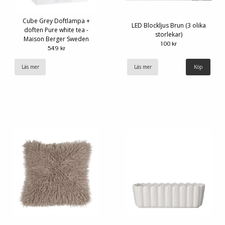
Cube Grey Doftlampa +
LED Blockljus Brun (3 olika
doften Pure white tea -
storlekar)
Maison Berger Sweden
100 kr
549 kr
Läs mer
Läs mer
Köp