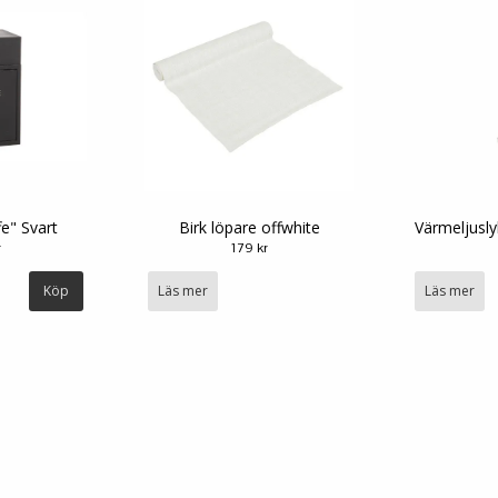
fe" Svart
Birk löpare offwhite
Värmeljusly
r
179 kr
Läs mer
Läs mer