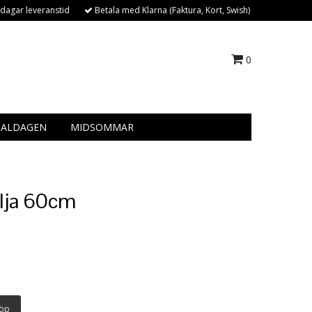
dagar leveranstid
Betala med Klarna (Faktura, Kort, Swish)
0
NALDAGEN
MIDSOMMAR
ilja 60cm
öp