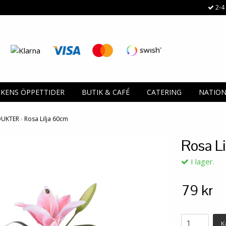
2-4 
IKENS ÖPPETTIDER
BUTIK & CAFÉ
CATERING
NATIO
DUKTER
›
Rosa Lilja 60cm
Rosa L
I lager.
79 kr
K