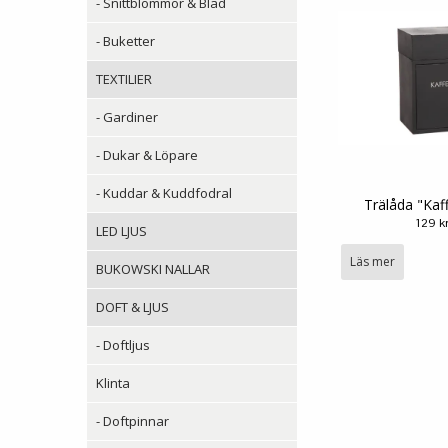
- Snittblommor & Blad
- Buketter
TEXTILIER
- Gardiner
- Dukar & Löpare
- Kuddar & Kuddfodral
Trälåda "Kaf
129 k
LED LJUS
Läs mer
BUKOWSKI NALLAR
DOFT & LJUS
- Doftljus
Klinta
- Doftpinnar