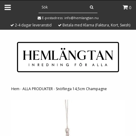
0
E-postadress:
info@hemlangtan.nu
2-4 dagar leveranstid
Betala med Klarna (Faktura, Kort, Swish)
Hem
›
ALLA PRODUKTER
›
Snöflinga 14,5cm Champagne