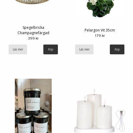
Spegelbricka
Pelargon Vit 35cm
Champagnefärgad
179 kr
399 kr
Läs mer
Köp
Läs mer