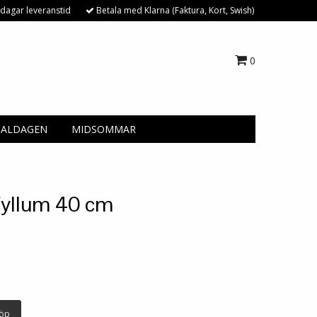
dagar leveranstid
Betala med Klarna (Faktura, Kort, Swish)
0
NALDAGEN
MIDSOMMAR
fyllum 40 cm
öp