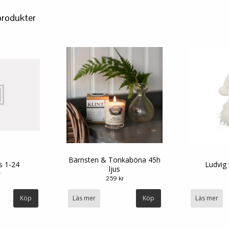
produkter
Bärnsten & Tonkaböna 45h
s 1-24
Ludvig
ljus
r
259 kr
Läs mer
Läs mer