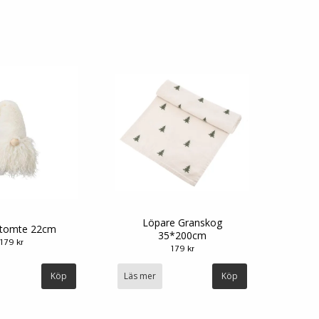
Löpare Granskog
 tomte 22cm
35*200cm
179 kr
179 kr
Läs mer