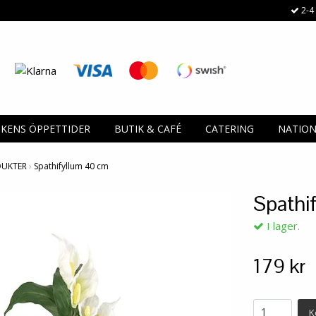
2-4 
IKENS ÖPPETTIDER
BUTIK & CAFÉ
CATERING
NATIO
DUKTER
›
Spathifyllum 40 cm
Spathi
I lager.
179 kr
K