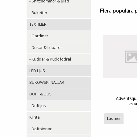
- Snittblommor & Blad
Flera populära 
- Buketter
TEXTILIER
- Gardiner
- Dukar & Löpare
- Kuddar & Kuddfodral
LED LJUS
BUKOWSKI NALLAR
DOFT & LJUS
Adventslju
179 k
- Doftljus
Klinta
Läs mer
- Doftpinnar