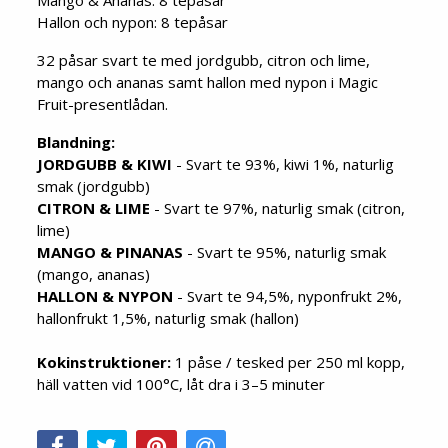
Mango & Ananas: 8 tepåsar
Hallon och nypon: 8 tepåsar
32 påsar svart te med jordgubb, citron och lime,
mango och ananas samt hallon med nypon i Magic
Fruit-presentlådan.
Blandning:
JORDGUBB & KIWI
- Svart te 93%, kiwi 1%, naturlig
smak (jordgubb)
CITRON & LIME
- Svart te 97%, naturlig smak (citron,
lime)
MANGO & PINANAS
- Svart te 95%, naturlig smak
(mango, ananas)
HALLON & NYPON
- Svart te 94,5%, nyponfrukt 2%,
hallonfrukt 1,5%, naturlig smak (hallon)
Kokinstruktioner:
1 påse / tesked per 250 ml kopp,
häll vatten vid 100°C, låt dra i 3–5 minuter