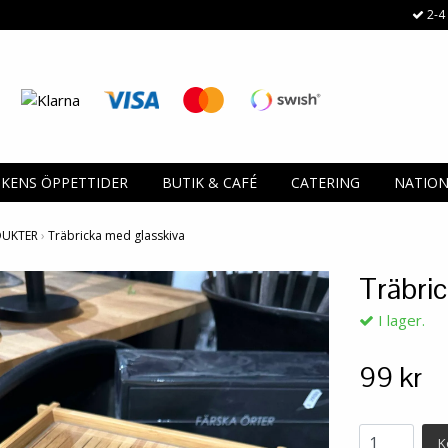
2-4 
IKENS ÖPPETTIDER
BUTIK & CAFÉ
CATERING
NATIO
DUKTER
›
Träbricka med glasskiva
Träbri
I lager.
99 kr
K