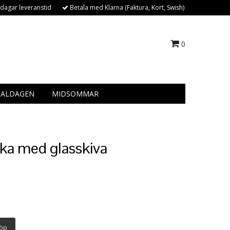
dagar leveranstid
Betala med Klarna (Faktura, Kort, Swish)
0
NALDAGEN
MIDSOMMAR
cka med glasskiva
öp