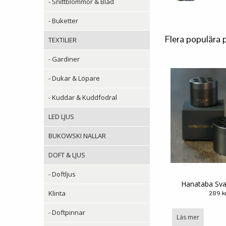
- Snittblommor & Blad
- Buketter
Flera populära 
TEXTILIER
- Gardiner
- Dukar & Löpare
- Kuddar & Kuddfodral
LED LJUS
BUKOWSKI NALLAR
DOFT & LJUS
- Doftljus
Hanataba Sva
Klinta
289 k
- Doftpinnar
Läs mer