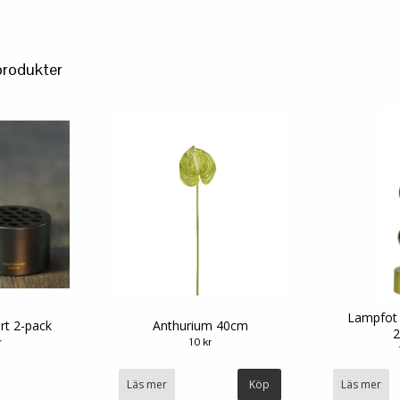
produkter
Lampfot 
rt 2-pack
Anthurium 40cm
2
r
10 kr
Läs mer
Läs mer