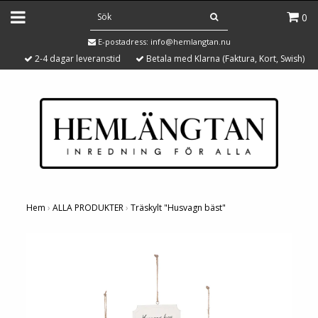
0
E-postadress:
info@hemlangtan.nu
2-4 dagar leveranstid
Betala med Klarna (Faktura, Kort, Swish)
Hem
›
ALLA PRODUKTER
›
Träskylt "Husvagn bäst"