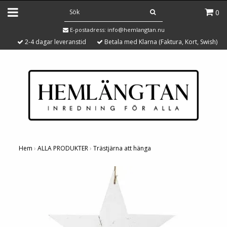
0
E-postadress:
info@hemlangtan.nu
2-4 dagar leveranstid
Betala med Klarna (Faktura, Kort, Swish)
Hem
›
ALLA PRODUKTER
›
Trästjärna att hänga