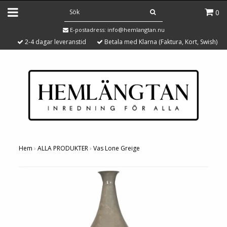
0
E-postadress:
info@hemlangtan.nu
2-4 dagar leveranstid
Betala med Klarna (Faktura, Kort, Swish)
Hem
›
ALLA PRODUKTER
›
Vas Lone Greige