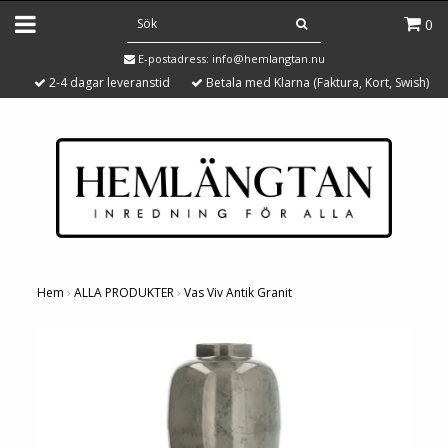
0
E-postadress:
info@hemlangtan.nu
2-4 dagar leveranstid
Betala med Klarna (Faktura, Kort, Swish)
Hem
›
ALLA PRODUKTER
›
Vas Viv Antik Granit