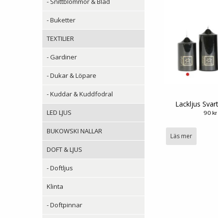
- Snittblommor & Blad
- Buketter
TEXTILIER
- Gardiner
- Dukar & Löpare
- Kuddar & Kuddfodral
Lackljus Sva
LED LJUS
90 kr
BUKOWSKI NALLAR
Läs mer
DOFT & LJUS
- Doftljus
Klinta
- Doftpinnar