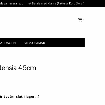
dagar leveranstid
Betala med Klarna (Faktura, Kort, Swish)
0
NALDAGEN
MIDSOMMAR
rtensia 45cm
 tyvärr slut i lager. :(