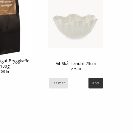
gat Bryggkaffe
Vit Skål Tanum 23cm
100g
279 kr
69 kr
Läs mer