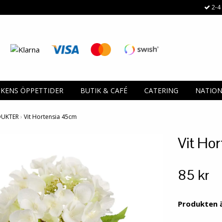
2-4 
IKENS ÖPPETTIDER
BUTIK & CAFÉ
CATERING
NATIO
DUKTER
›
Vit Hortensia 45cm
Vit Ho
85 kr
Produkten är