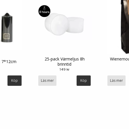
25-pack Värmeljus 8h
Wienernou
rt 7*12cm
brinntid
149 kr
Läs mer
Läs mer