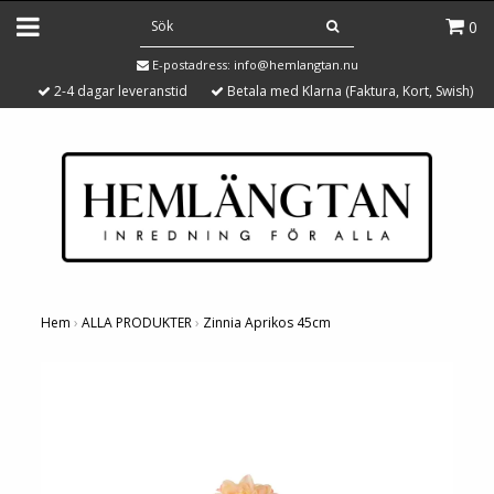
0
E-postadress:
info@hemlangtan.nu
2-4 dagar leveranstid
Betala med Klarna (Faktura, Kort, Swish)
Hem
›
ALLA PRODUKTER
›
Zinnia Aprikos 45cm