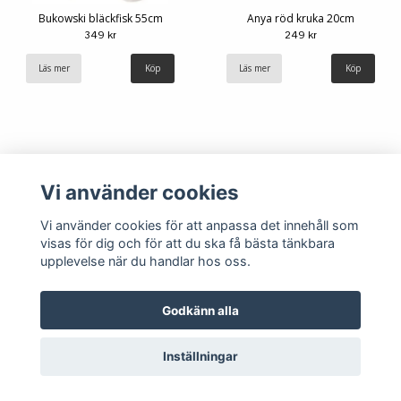
Bukowski bläckfisk 55cm
Anya röd kruka 20cm
349 kr
249 kr
Läs mer
Läs mer
Vi använder cookies
Vi använder cookies för att anpassa det innehåll som
visas för dig och för att du ska få bästa tänkbara
upplevelse när du handlar hos oss.
Köpvillkor
Kontakt
Godkänn alla
Inställningar
© Copyright 2026 Hemlängtan
Powered by Quickbutik