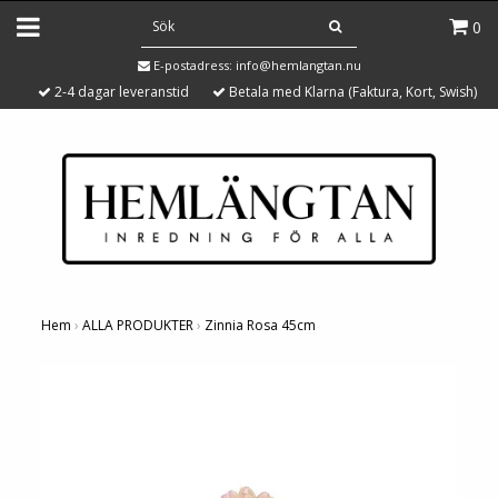
0
E-postadress:
info@hemlangtan.nu
2-4 dagar leveranstid
Betala med Klarna (Faktura, Kort, Swish)
Hem
›
ALLA PRODUKTER
›
Zinnia Rosa 45cm