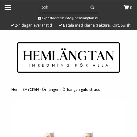
0
E-postadress:
info@hemlangtan.nu
2-4 dagar leveranstid
Betala med Klarna (Faktura, Kort, Swish)
Hem
›
SMYCKEN
›
Örhängen
›
Örhängen guld strass